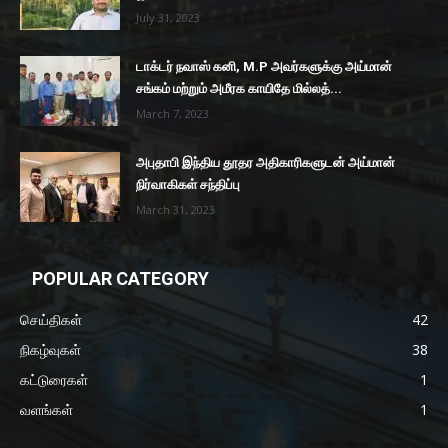
July 31, 2023
டாக்டர் நவாஸ் கனி, M.P அவர்களுக்கு அய்மான்
சங்கம் மற்றும் அமீரக காயிதே மில்லத்...
March 7, 2023
அபுதாபி இந்திய தூதர அதிகாரிகளுடன் அய்மான்
நிர்வாகிகள் சந்திப்பு
March 31, 2023
POPULAR CATEGORY
செய்திகள்
42
நிகழ்வுகள்
38
கட்டுரைகள்
1
வளங்கள்
1