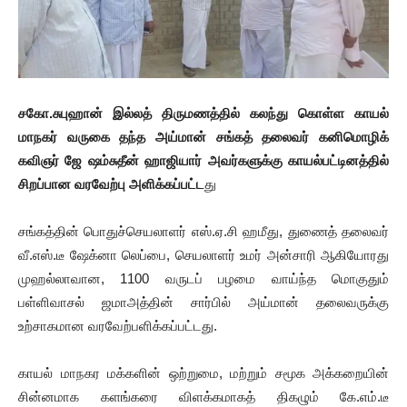
சகோ.சுபுஹான் இல்லத் திருமணத்தில் கலந்து கொள்ள‌ காயல்
மாநகர் வருகை தந்த அய்மான் சங்கத் தலைவர் கனிமொழிக்
கவிஞர் ஜே ஷம்சுதீன் ஹாஜியார் அவர்களுக்கு காயல்பட்டினத்தில்
சிறப்பான வரவேற்பு அளிக்கப்பட்ட
து
சங்கத்தின் பொதுச்செயலாளர் எஸ்.ஏ.சி ஹமீது, துணைத் தலைவர்
வீ.எஸ்.டீ ஷேக்னா லெப்பை, செயலாளர் உமர் அன்சாரி ஆகியோரது
முஹல்லாவான, 1100 வருடப் பழமை வாய்ந்த மொகுதும்
பள்ளிவாசல் ஜமாஅத்தின் சார்பில் அய்மான் தலைவ‌ருக்கு
உற்சாகமான வரவேற்பளிக்கப்பட்டது.
காயல் மாநகர மக்களின் ஒற்றுமை, மற்றும் சமூக அக்கறையின்
சின்ன‌மாக களங்கரை விளக்கமாகத் திகழும் கே.எம்.டீ