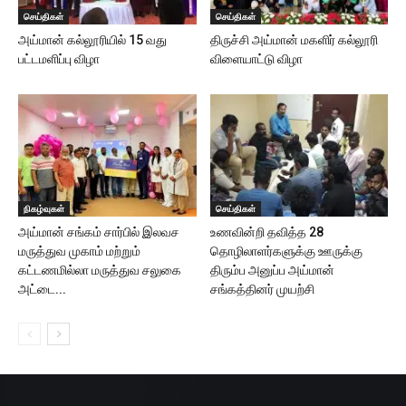
செய்திகள்
செய்திகள்
அய்மான் கல்லூரியில் 15 வது
திருச்சி அய்மான் மகளிர் கல்லூரி
பட்டமளிப்பு விழா
விளையாட்டு விழா
நிகழ்வுகள்
செய்திகள்
அய்மான் சங்கம் சார்பில் இலவச
உணவின்றி தவித்த 28
மருத்துவ முகாம் மற்றும்
தொழிலாளர்களுக்கு ஊருக்கு
கட்டணமில்லா மருத்துவ சலுகை
திரும்ப அனுப்ப அய்மான்
அட்டை...
சங்கத்தினர் முயற்சி