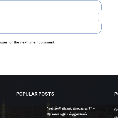
wser for the next time I comment.
POPULAR POSTS
P
“சார் இனி கிளாஸ் கிடையாதா?” –
செ
அய்மான் டிஜிட்டல் ஜர்னலிசம்
நி