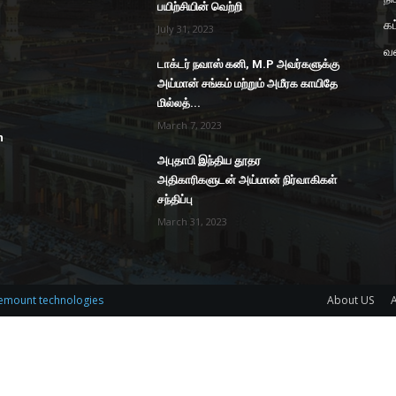
பயிற்சியின் வெற்றி
கட
July 31, 2023
வ
டாக்டர் நவாஸ் கனி, M.P அவர்களுக்கு
அய்மான் சங்கம் மற்றும் அமீரக காயிதே
மில்லத்...
March 7, 2023
n
அபுதாபி இந்திய தூதர
அதிகாரிகளுடன் அய்மான் நிர்வாகிகள்
சந்திப்பு
March 31, 2023
emount technologies
About US