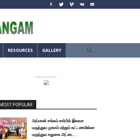
RESOURCES
GALLERY
- Advertisement -
MOST POPULAR
அய்மான் சங்கம் சார்பில் இலவச
மருத்துவ முகாம் மற்றும் கட்டணமில்லா
மருத்துவ சலுகை அட்டை...