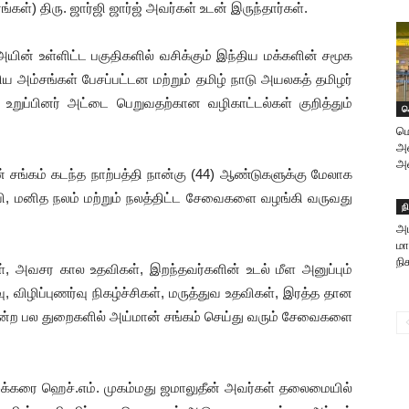
கள்) திரு. ஜார்ஜி ஜார்ஜ் அவர்கள் உடன் இருந்தார்கள்.
 அயின் உள்ளிட்ட பகுதிகளில் வசிக்கும் இந்திய மக்களின் சமூக
்கிய அம்சங்கள் பேசப்பட்டன மற்றும் தமிழ் நாடு அயலகத் தமிழர்
 உறுப்பினர் அட்டை பெறுவதற்கான வழிகாட்டல்கள் குறித்தும்
ச
ம
அன
அவ
சங்கம் கடந்த நாற்பத்தி நான்கு (44) ஆண்டுகளுக்கு மேலாக
ல்வி, மனித நலம் மற்றும் நலத்திட்ட சேவைகளை வழங்கி வருவது
ந
அப
மா
நி
ர்கள், அவசர கால உதவிகள், இறந்தவர்களின் உடல் மீள அனுப்பும்
விழிப்புணர்வு நிகழ்ச்சிகள், மருத்துவ உதவிகள், இரத்த தான
ோன்ற பல துறைகளில் அய்மான் சங்கம் செய்து வரும் சேவைகளை
கீழக்கரை ஹெச்.எம். முகம்மது ஜமாலுதீன் அவர்கள் தலைமையில்