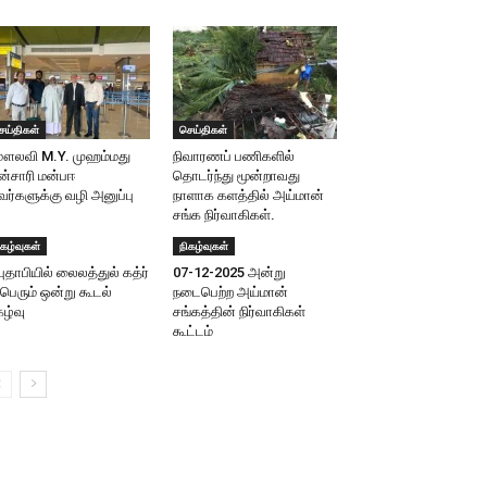
ெய்திகள்
செய்திகள்
ௌலவி M.Y. முஹம்மது
நிவாரணப் பணிகளில்
்சாரி மன்பஈ
தொடர்ந்து மூன்றாவது
ர்களுக்கு வழி அனுப்பு
நாளாக களத்தில் அய்மான்
சங்க நிர்வாகிகள்.
ிகழ்வுகள்
நிகழ்வுகள்
ுதாபியில் லைலத்துல் கத்ர்
07-12-2025 அன்று
பெரும் ஒன்று கூடல்
நடைபெற்ற அய்மான்
கழ்வு
சங்கத்தின் நிர்வாகிகள்
கூட்டம்