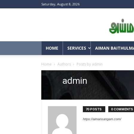
Saturday, August 8, 2026
HOME
SERVICES
AIMAN BAITHULM
Home
Authors
Posts by admin
admin
70 POSTS
0 COMMENTS
https://aimansangam.com/