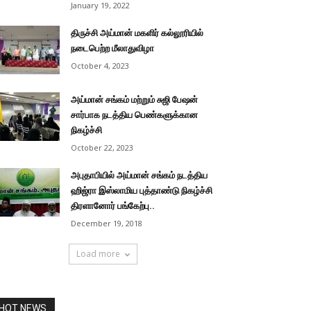
January 19, 2022
திருச்சி அய்மான் மகளிர் கல்லூரியில்
நடைபெற்ற மீலாதுவிழா
October 4, 2023
அய்மான் சங்கம் மற்றும் சுஜி பேஷன்
சார்பாக நடத்திய பெண்களுக்கான
நிகழ்ச்சி
October 22, 2023
அபுதாபியில் அய்மான் சங்கம் நடத்திய
ஹிஜ்ரா இஸ்லாமிய புத்தாண்டு நிகழ்ச்சி
திரளானோர் பங்கேற்பு..
December 19, 2018
Load more
HOT NEWS