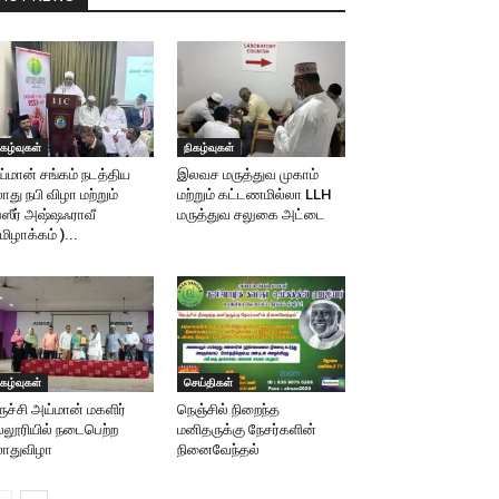
ிகழ்வுகள்
நிகழ்வுகள்
்மான் சங்கம் நடத்திய
இலவச மருத்துவ முகாம்
லாது நபி விழா மற்றும்
மற்றும் கட்டணமில்லா LLH
்ஸீர் அஷ்ஷஃராவீ
மருத்துவ சலுகை அட்டை
மிழாக்கம் )...
ிகழ்வுகள்
செய்திகள்
ருச்சி அய்மான் மகளிர்
நெஞ்சில் நிறைந்த
்லூரியில் நடைபெற்ற
மனிதருக்கு நேசர்களின்
லாதுவிழா
நினைவேந்தல்