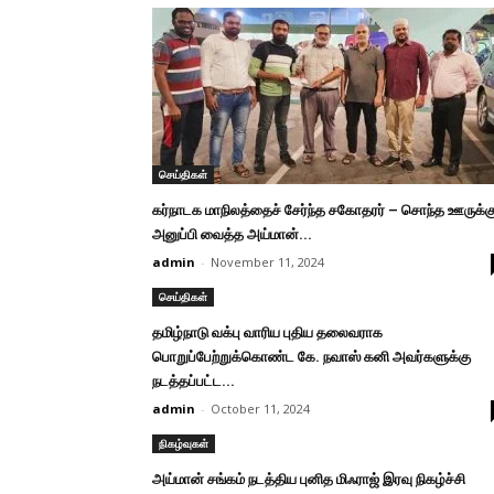
செய்திகள்
கர்நாடக மாநிலத்தைச் சேர்ந்த சகோதரர் – சொந்த ஊருக்க
அனுப்பி வைத்த அய்மான்...
admin
-
November 11, 2024
செய்திகள்
தமிழ்நாடு வக்பு வாரிய புதிய தலைவராக
பொறுப்பேற்றுக்கொண்ட கே. நவாஸ் கனி அவர்களுக்கு
நடத்தப்பட்ட...
admin
-
October 11, 2024
நிகழ்வுகள்
அய்மான் சங்கம் நடத்திய புனித மிஃராஜ் இரவு நிகழ்ச்சி