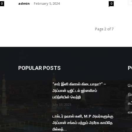
admin
-
February 5, 2024
0
0
Page 2 of 7
POPULAR POSTS
P
“சார் இனி கிளாஸ் கிடையாதா?” –
செ
அய்மான் டிஜிட்டல் ஜர்னலிசம்
நி
பயிற்சியின் வெற்றி
கட
July 31, 2023
வ
டாக்டர் நவாஸ் கனி, M.P அவர்களுக்கு
அய்மான் சங்கம் மற்றும் அமீரக காயிதே
மில்லத்...