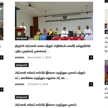
ந
அய
செய்திகள்
மீ
ு
திருச்சி அய்மான் கலை மற்றும் அறிவியல் மகளிர் கல்லூரியில்
தப
(த
புதிய முதல்வர் முனைவர்...
admin
-
November 1, 2024
0
0
நிகழ்வுகள்
அய்மான் சங்கம் சார்பில் இலவச மருத்துவ முகாம் மற்றும்
கட்டணமில்லா மருத்துவ சலுகை அட்டை...
ந
admin
-
October 6, 2024
0
தி
0
கல
நிகழ்வுகள்
மீ
அய்மான் சங்கம் சார்பில் இலவச மருத்துவ முகாம்