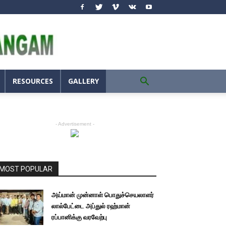
RESOURCES
GALLERY
- Advertisement -
MOST POPULAR
அய்மான் முன்னாள் பொதுச்செயலாளர்
லால்பேட்டை அப்துல் ரஹ்மான்
ரப்பானிக்கு வரவேற்பு