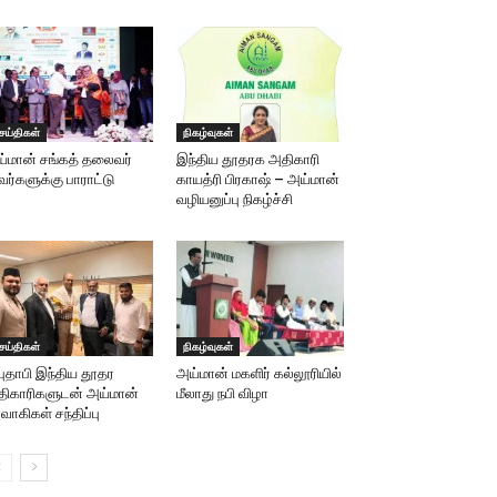
ெய்திகள்
நிகழ்வுகள்
்மான் சங்கத் தலைவர்
இந்திய தூதரக அதிகாரி
ர்களுக்கு பாராட்டு
காயத்ரி பிரகாஷ் – அய்மான்
வழியனுப்பு நிகழ்ச்சி
ெய்திகள்
நிகழ்வுகள்
ுதாபி இந்திய தூதர
அய்மான் மகளிர் கல்லூரியில்
ிகாரிகளுடன் அய்மான்
மீலாது நபி விழா
ர்வாகிகள் சந்திப்பு