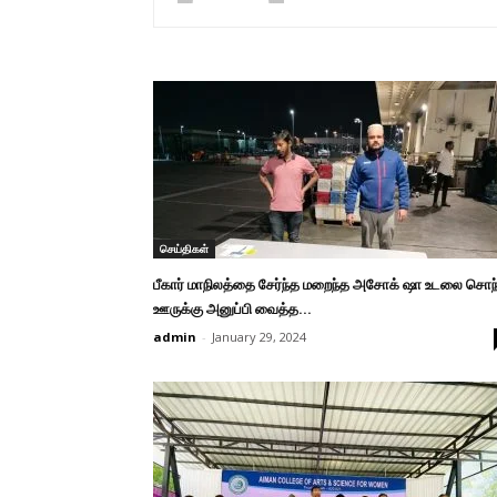
செய்திகள்
பீகார் மாநிலத்தை சேர்ந்த மறைந்த அசோக் ஷா உடலை சொந
ஊருக்கு அனுப்பி வைத்த...
admin
-
January 29, 2024