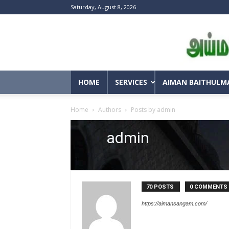
Saturday, August 8, 2026
HOME
SERVICES
AIMAN BAITHULM
Home
Authors
Posts by admin
admin
70 POSTS
0 COMMENTS
https://aimansangam.com/