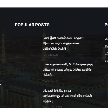
POPULAR POSTS
P
“சார் இனி கிளாஸ் கிடையாதா?” –
செ
அய்மான் டிஜிட்டல் ஜர்னலிசம்
நி
பயிற்சியின் வெற்றி
கட
July 31, 2023
வ
டாக்டர் நவாஸ் கனி, M.P அவர்களுக்கு
அய்மான் சங்கம் மற்றும் அமீரக காயிதே
மில்லத்...
March 7, 2023
n
அபுதாபி இந்திய தூதர
அதிகாரிகளுடன் அய்மான் நிர்வாகிகள்
சந்திப்பு
March 31, 2023