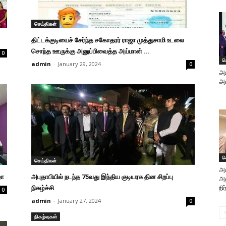
செய்திகள்
திட்டக்குடியைச் சேர்ந்த சகோதரர் ராஜா முத்துசாமி உடலை
சொந்த ஊருக்கு அனுப்பிவைத்த அய்மான் ...
0
ச
admin
-
January 29, 2024
0
அய
அவ
ச
செய்திகள்
அப
ழா
அபுதாபியில் நடந்த 75வது இந்திய குடியரசு தின சிறப்பு
அத
நிகழ்ச்சி
நி
0
admin
-
January 27, 2024
0
நிகழ்வுகள்