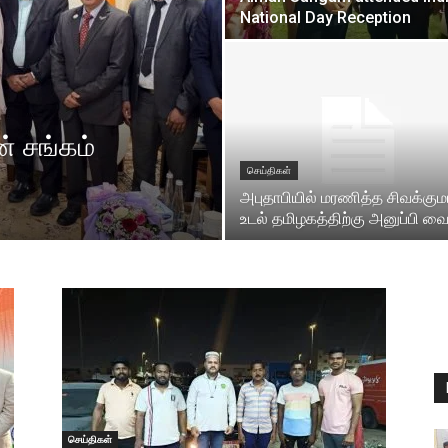
National Day Reception
் சங்கம்
செய்திகள்
அபுதாபியில் மரணித்த சிவக்குமா
உடல் தமிழகத்திற்கு அனுப்பி வைப
செய்திகள்