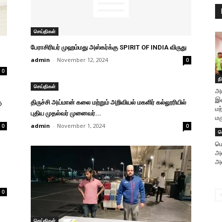
செய்திகள்
பேராசிரியர் முஹம்மது அஸ்கர்க்கு SPIRIT OF INDIA விருது
admin
-
November 12, 2024
0
0
ந
செய்திகள்
அய
இல
ு
திருச்சி அய்மான் கலை மற்றும் அறிவியல் மகளிர் கல்லூரியில்
மற
புதிய முதல்வர் முனைவர்...
மர
admin
-
November 1, 2024
0
0
ச
ம
அன
அவ
0
செய்திகள்