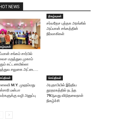
HOT NEWS
நிகழ்வுகள்
சர்வதேச புத்தக அரங்கில்
அய்மான் சங்கத்தின்
நிர்வாகிகள்
ிகழ்வுகள்
்மான் சங்கம் சார்பில்
வச மருத்துவ முகாம்
்றும் கட்டணமில்லா
ுத்துவ சலுகை அட்டை...
ெய்திகள்
செய்திகள்
ௌலவி M.Y. முஹம்மது
அபுதாபியில் இந்திய
்சாரி மன்பஈ
தூதரகத்தில் நடந்த
ர்களுக்கு வழி அனுப்பு
79ஆவது விடுதலைநாள்
நிகழ்ச்சி