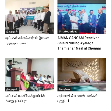
நிகழ்வுகள்
Uncategorized
அய்மான் சங்கம் சார்பில் இலவச
AIMAN SANGAM Received
மருத்துவ முகாம்
Shield during Ayalaga
Thamizhar Naal at Chennai
நிகழ்வுகள்
செய்திகள்
அய்மான் மகளிர் கல்லூரியில்
அய்மானின் ரமலான் பணிகள்!
மீலாது நபி விழா
பகுதி -1