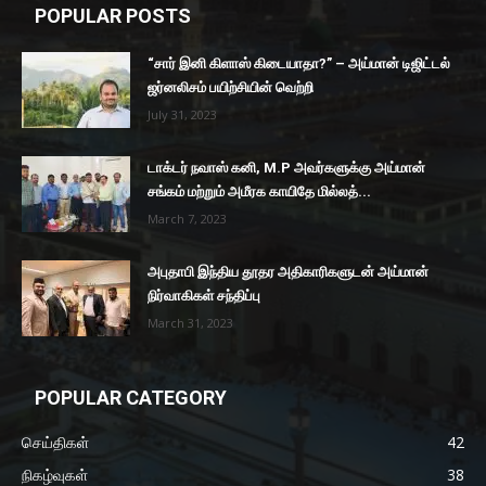
POPULAR POSTS
“சார் இனி கிளாஸ் கிடையாதா?” – அய்மான் டிஜிட்டல்
ஜர்னலிசம் பயிற்சியின் வெற்றி
July 31, 2023
டாக்டர் நவாஸ் கனி, M.P அவர்களுக்கு அய்மான்
சங்கம் மற்றும் அமீரக காயிதே மில்லத்...
March 7, 2023
அபுதாபி இந்திய தூதர அதிகாரிகளுடன் அய்மான்
நிர்வாகிகள் சந்திப்பு
March 31, 2023
POPULAR CATEGORY
செய்திகள்
42
நிகழ்வுகள்
38