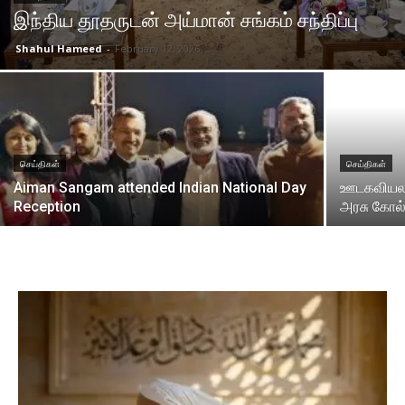
இந்திய தூதருடன் அய்மான் சங்கம் சந்திப்பு
Shahul Hameed
-
February 12, 2026
செய்திகள்
செய்திகள்
Aiman Sangam attended Indian National Day
ஊடகவியலா
Reception
அரசு கோல்